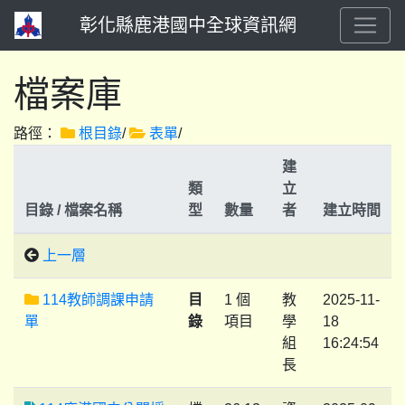
彰化縣鹿港國中全球資訊網
檔案庫
路徑：
根目錄
/
表單
/
建
類
立
目錄 / 檔案名稱
型
數量
者
建立時間
上一層
114教師調課申請
目
1 個
教
2025-11-
單
錄
項目
學
18
組
16:24:54
長